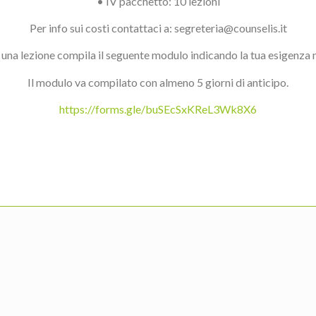
• IV pacchetto: 10 lezioni
Per info sui costi contattaci a: segreteria@counselis.it
una lezione compila il seguente modulo indicando la tua esigenza n
Il modulo va compilato con almeno 5 giorni di anticipo.
https://forms.gle/buSEcSxKReL3Wk8X6